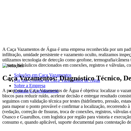
A Caça Vazamentos de Água é uma empresa reconhecida por um padrão s
infiltração, umidade persistente e vazamento oculto, realizamos inspe
utilizamos tecnologia de detecção como geofone, termografia/câmera tér
reparos hidráulicos direcionados em conexões, registros e válvulas, c
Soluções em Caça Vazamentos
Caça Vazamentos: Diagnóstico Técnico, De
Por que Confiar na Caça Vazamentos de Água
Sobre a Empresa
A proposta da Caça Vazamentos de Água é objetiva: localizar o vazam
Contato e Agendamento
blocos para reduzir ruído, acelerar decisão e entregar resultado consi
seguimos com validação técnica por testes (hidrômetro, pressão, esta
para mapear o ponto provável e confirmar a localização, recorrendo à
(vedação, correção de fissuras, troca de conexões, registros, válvula
Osasco e Guarulhos, com logística por região para vistoria e execução
consumo e, quando aplicável, suporte documental para contestação de 