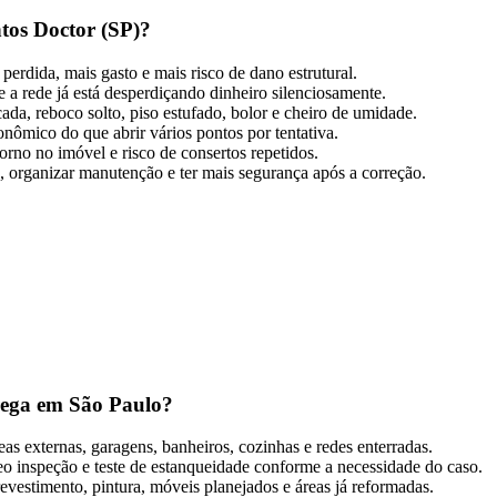
tos Doctor (SP)?
erdida, mais gasto e mais risco de dano estrutural.
a rede já está desperdiçando dinheiro silenciosamente.
ada, reboco solto, piso estufado, bolor e cheiro de umidade.
onômico do que abrir vários pontos por tentativa.
orno no imóvel e risco de consertos repetidos.
, organizar manutenção e ter mais segurança após a correção.
rega em São Paulo?
eas externas, garagens, banheiros, cozinhas e redes enterradas.
eo inspeção e teste de estanqueidade conforme a necessidade do caso.
vestimento, pintura, móveis planejados e áreas já reformadas.