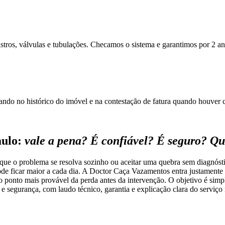
gistros, válvulas e tubulações. Checamos o sistema e garantimos por 2 an
ando no histórico do imóvel e na contestação de fatura quando houver c
aulo:
vale a pena? É confiável? É seguro? Qu
ue o problema se resolva sozinho ou aceitar uma quebra sem diagnóst
e ficar maior a cada dia. A Doctor Caça Vazamentos entra justamente para
o ponto mais provável da perda antes da intervenção. O objetivo é simpl
 e segurança, com laudo técnico, garantia e explicação clara do serviço 