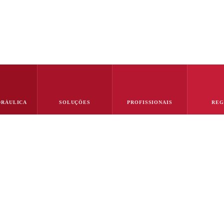
r (SP)
Caça Vazamentos: Diagnóst
om Laudo e Garantia
DRÁULICA
SOLUÇÕES
PROFISSIONAIS
REG