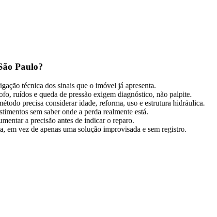
 São Paulo?
ação técnica dos sinais que o imóvel já apresenta.
ofo, ruídos e queda de pressão exigem diagnóstico, não palpite.
todo precisa considerar idade, reforma, uso e estrutura hidráulica.
vestimentos sem saber onde a perda realmente está.
mentar a precisão antes de indicar o reparo.
tia, em vez de apenas uma solução improvisada e sem registro.