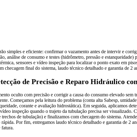
imples e eficiente: confirmar o vazamento antes de intervir e corrigi
ção, análise de consumo e testes (hidrômetro, pressão e estanqueidade) 
mica, sensores e vídeo inspeção para localizar o ponto exato em pisos, 
om checagem final do sistema, laudo técnico detalhado e garantia de 2 
tecção de Precisão e Reparo Hidráulico c
ento oculto com precisão e corrigir a causa do consumo elevado sem t
stente. Começamos pela leitura do problema (conta alta Sabesp, umidade, 
nqueidade, corante e avaliação hidrostática). Em seguida, aplicamos d
 vídeo inspeção quando o trajeto da tubulação precisa ser visualizado.
s e trechos de tubulação) e finalizamos com checagem do sistema. Atend
 rápida. Por fim, entregamos laudo técnico detalhado e garantia de 2 a
fatura.