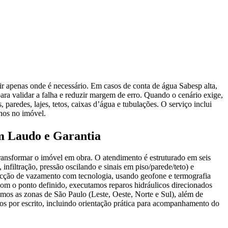
r apenas onde é necessário. Em casos de conta de água Sabesp alta,
para validar a falha e reduzir margem de erro. Quando o cenário exige,
paredes, lajes, tetos, caixas d’água e tubulações. O serviço inclui
anos no imóvel.
om Laudo e Garantia
ransformar o imóvel em obra. O atendimento é estruturado em seis
infiltração, pressão oscilando e sinais em piso/parede/teto) e
etecção de vazamento com tecnologia, usando geofone e termografia
 Com o ponto definido, executamos reparos hidráulicos direcionados
emos as zonas de São Paulo (Leste, Oeste, Norte e Sul), além de
nos por escrito, incluindo orientação prática para acompanhamento do