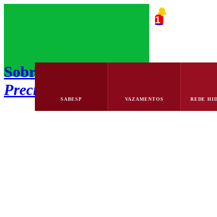
🔔
1
Sobre a Caça Vazamentos Docto
Precisão e Reparo Hidráulico c
SABESP
VAZAMENTOS
REDE HI