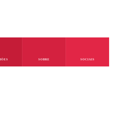
ico Técnico, Detecção de
IÕES
SOBRE
SOCIAIS