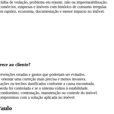
, falha de vedação, problema em rejunte, ralo ou impermeabilização.
 comércios, empresas e imóveis com histórico de consumo irregular.
com rapidez, economia, documentação e menor impacto no imóvel.
ece ao cliente?
tervenções erradas e gastos que poderiam ser evitados.
 orientar uma correção mais precisa e menos invasiva.
dações ou trechos danificados conforme a causa encontrada.
erda foi controlada e se o sistema voltou à estabilidade.
a condomínio, contestação, manutenção ou controle do imóvel.
o compromisso com a solução aplicada no imóvel.
Paulo