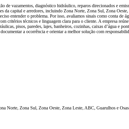
o de vazamentos, diagnóstico hidráulico, reparos direcionados e emis
ões da capital e arredores, incluindo Zona Norte, Zona Sul, Zona Oest
reciso entender o problema. Por isso, avaliamos sinais como conta de águ
com critérios técnicos e linguagem clara para o cliente. A empresa reún
dráulicas, pisos, paredes, lajes, banheiros, cozinhas, caixas d’água e 
documentar a ocorrência e orientar a melhor solução com responsabilidad
ona Norte, Zona Sul, Zona Oeste, Zona Leste, ABC, Guarulhos e Osas