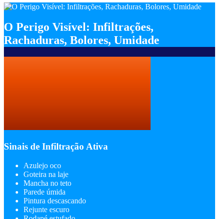
O Perigo Visível: Infiltrações,
Rachaduras, Bolores, Umidade
Sinais de Infiltração Ativa
Azulejo oco
Goteira na laje
Mancha no teto
Parede úmida
Pintura descascando
Rejunte escuro
Rodapé estufado