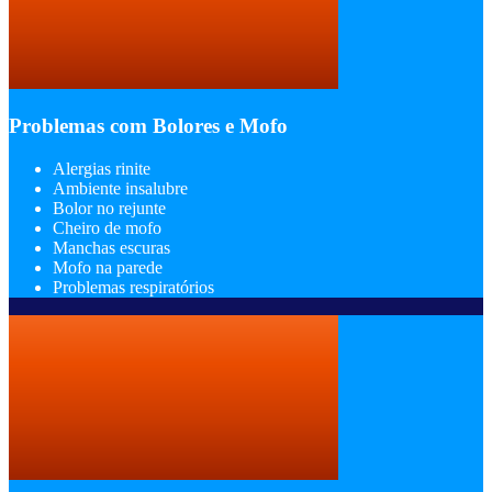
Problemas com Bolores e Mofo
Alergias rinite
Ambiente insalubre
Bolor no rejunte
Cheiro de mofo
Manchas escuras
Mofo na parede
Problemas respiratórios