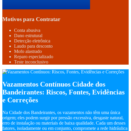
Motivos para Contratar
Conta abusiva
Dano estrutural
Detecção eletrônica
Laudo para desconto
Mofo alastrado
Reparo especializado
Teste inconclusivo
Vazamentos Contínuos Cidade dos
Bandeirantes: Riscos, Fontes, Evidências
e Correções
Na Cidade dos Bandeirantes, os vazamentos não têm uma única
origem; eles podem surgir por pressão excessiva, desgaste natural,
erro de instalação ou materiais de baixa qualidade. Cada um desses
fatores, isoladamente ou em conjunto, compromete a rede hidráulica