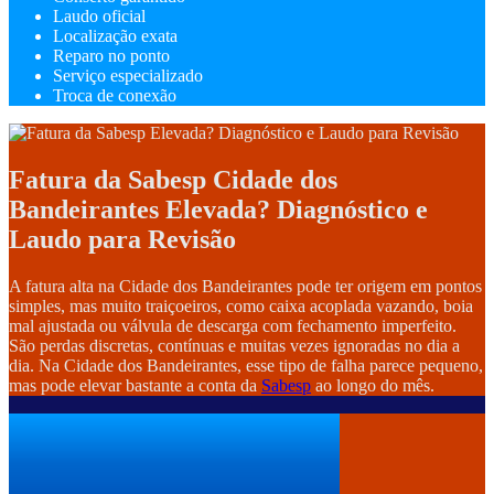
Laudo oficial
Localização exata
Reparo no ponto
Serviço especializado
Troca de conexão
Fatura da Sabesp Cidade dos
Bandeirantes Elevada? Diagnóstico e
Laudo para Revisão
A fatura alta na Cidade dos Bandeirantes pode ter origem em pontos
simples, mas muito traiçoeiros, como caixa acoplada vazando, boia
mal ajustada ou válvula de descarga com fechamento imperfeito.
São perdas discretas, contínuas e muitas vezes ignoradas no dia a
dia. Na Cidade dos Bandeirantes, esse tipo de falha parece pequeno,
mas pode elevar bastante a conta da
Sabesp
ao longo do mês.