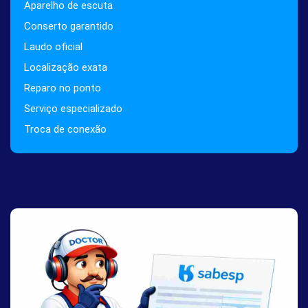
Aparelho de escuta
Conserto garantido
Laudo oficial
Localização exata
Reparo no ponto
Serviço especializado
Troca de conexão