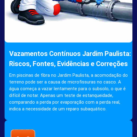
Vazamentos Contínuos Jardim Paulista:
Riscos, Fontes, Evidências e Correções
Em piscinas de fibra no Jardim Paulista, a acomodação do
terreno pode ser a causa de microfissuras no casco. A
água começa a vazar lentamente para o subsolo, o que é
difícil de notar. Apenas um teste de estanqueidade,
comparando a perda por evaporação com a perda real,
indica a necessidade de um reparo subaquático.