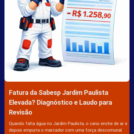
Fatura da Sabesp Jardim Paulista
Elevada? Diagnóstico e Laudo para
Revisão
Quando falta água no Jardim Paulista, o cano enche de ar e
depois empurra o marcador com uma força descomunal.