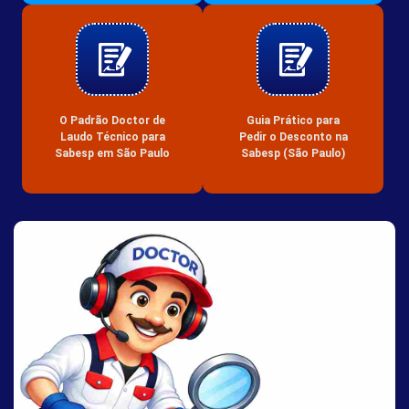
O Padrão Doctor de
Guia Prático para
Laudo Técnico para
Pedir o Desconto na
Sabesp em São Paulo
Sabesp (São Paulo)