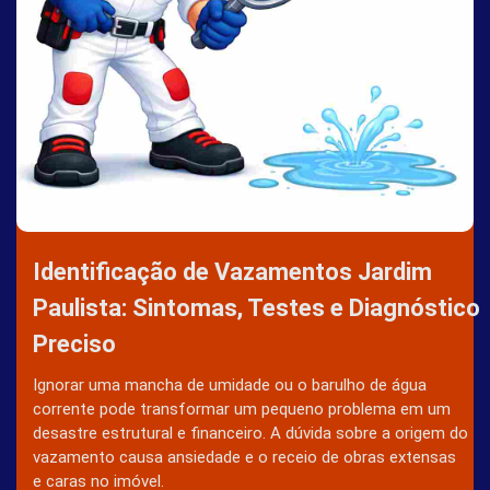
Identificação de Vazamentos Jardim
Paulista: Sintomas, Testes e Diagnóstico
Preciso
Ignorar uma mancha de umidade ou o barulho de água
corrente pode transformar um pequeno problema em um
desastre estrutural e financeiro. A dúvida sobre a origem do
vazamento causa ansiedade e o receio de obras extensas
e caras no imóvel.