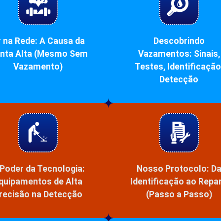
 na Rede: A Causa da
Descobrindo
nta Alta (Mesmo Sem
Vazamentos: Sinais,
Vazamento)
Testes, Identificação
Detecção
Poder da Tecnologia:
Nosso Protocolo: D
quipamentos de Alta
Identificação ao Repa
recisão na Detecção
(Passo a Passo)