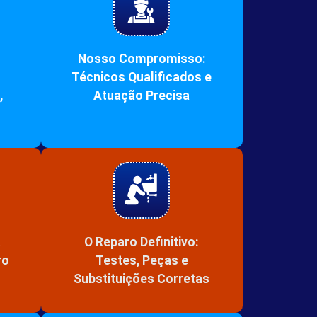
Nosso Compromisso:
Técnicos Qualificados e
,
Atuação Precisa
a
O Reparo Definitivo:
ro
Testes, Peças e
Substituições Corretas