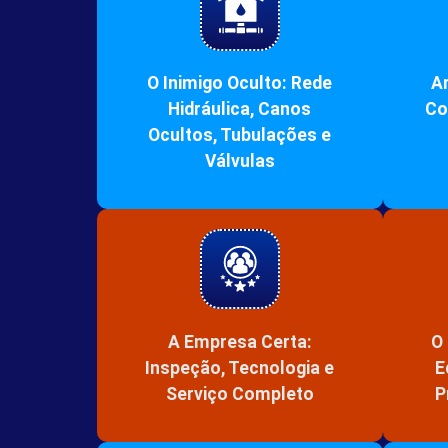
O Inimigo Oculto: Rede
Ar
Hidráulica, Canos
Co
Ocultos, Tubulações e
Válvulas
A Empresa Certa:
O 
Inspeção, Tecnologia e
E
Serviço Completo
P