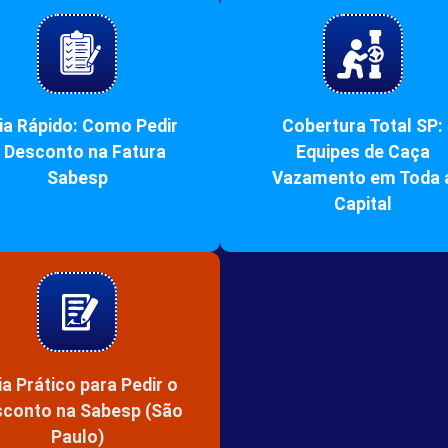
ia Rápido: Como Pedir
Cobertura Total SP:
 Desconto na Fatura
Equipes de Caça
Sabesp
Vazamento em Toda 
Capital
ia Prático para Pedir o
conto na Sabesp (São
Paulo)