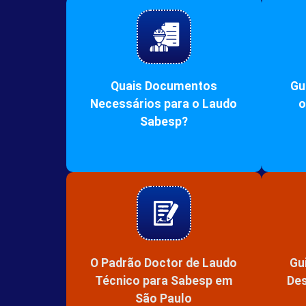
Quais Documentos
Gu
Necessários para o Laudo
o
Sabesp?
O Padrão Doctor de Laudo
Gu
Técnico para Sabesp em
Des
São Paulo