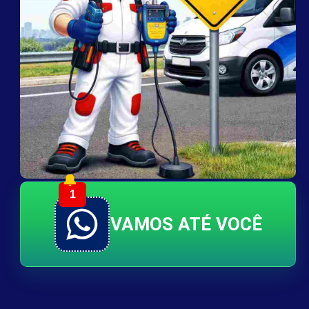
🔔
1
VAMOS ATÉ VOCÊ