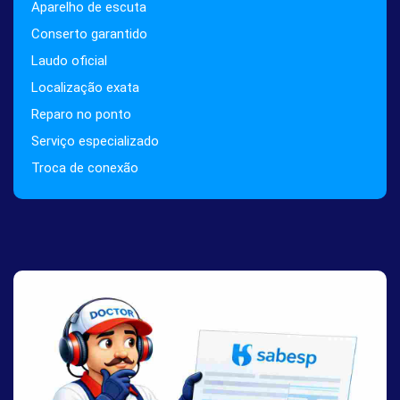
Aparelho de escuta
Conserto garantido
Laudo oficial
Localização exata
Reparo no ponto
Serviço especializado
Troca de conexão