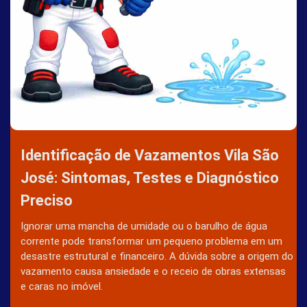
Identificação de Vazamentos Vila São
José: Sintomas, Testes e Diagnóstico
Preciso
Ignorar uma mancha de umidade ou o barulho de água
corrente pode transformar um pequeno problema em um
desastre estrutural e financeiro. A dúvida sobre a origem do
vazamento causa ansiedade e o receio de obras extensas
e caras no imóvel.