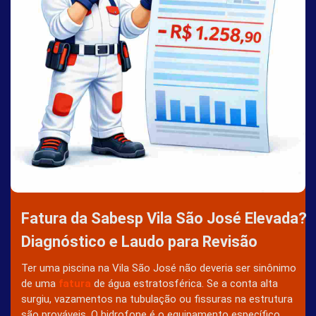
Fatura da Sabesp Vila São José Elevada?
Diagnóstico e Laudo para Revisão
Ter uma piscina na Vila São José não deveria ser sinônimo
de uma
fatura
de água estratosférica. Se a conta alta
surgiu, vazamentos na tubulação ou fissuras na estrutura
são prováveis. O hidrofone é o equipamento específico