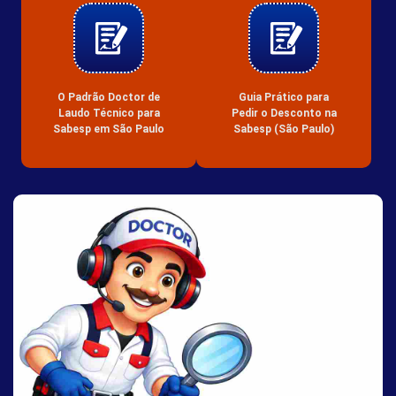
O Padrão Doctor de
Guia Prático para
Laudo Técnico para
Pedir o Desconto na
Sabesp em São Paulo
Sabesp (São Paulo)