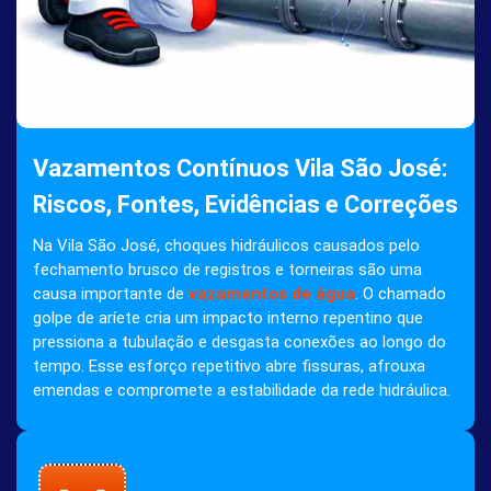
Vazamentos Contínuos Vila São José:
Riscos, Fontes, Evidências e Correções
Na Vila São José, choques hidráulicos causados pelo
fechamento brusco de registros e torneiras são uma
causa importante de
vazamentos de água
. O chamado
golpe de aríete cria um impacto interno repentino que
pressiona a tubulação e desgasta conexões ao longo do
tempo. Esse esforço repetitivo abre fissuras, afrouxa
emendas e compromete a estabilidade da rede hidráulica.