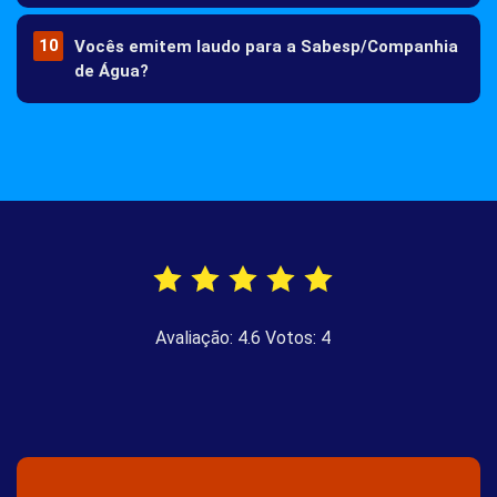
Com a Câmera Termográfica sim, pois o calor marca a
Vocês emitem laudo para a Sabesp/Companhia
parede claramente, mostrando o trajeto da água.
de Água?
Sim, fornecemos laudo técnico detalhado para que você
possa contestar a conta alta devido ao vazamento oculto.
Avaliação:
4.6
Votos:
4