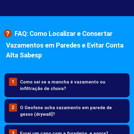
FAQ: Como Localizar e Consertar
Vazamentos em Paredes e Evitar Conta
Alta Sabesp
Como sei se a mancha é vazamento ou
infiltração de chuva?
Vazamentos de canos costumam ser constantes e
O Geofone acha vazamento em parede de
aumentam a conta. Infiltração de chuva só aparece ou
gesso (drywall]?
piora quando chove e seca depois.
Sim, o aparelho é sensível o suficiente para detectar o som
Furei um cano com a furadeira, e agora?